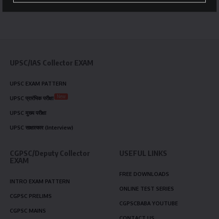
UPSC/IAS Collector EXAM
UPSC EXAM PATTERN
New
UPSC प्रारंभिक परीक्षा
UPSC मुख्य परीक्षा
UPSC साक्षात्कार (Interview)
CGPSC/Deputy Collector
USEFUL LINKS
EXAM
FREE DOWNLOADS
INTRO EXAM PATTERN
ONLINE TEST SERIES
CGPSC PRELIMS
CGPSCBABA YOUTUBE
CGPSC MAINS
CONTACT US