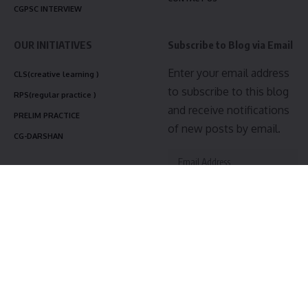
CGPSC INTERVIEW
OUR INITIATIVES
Subscribe to Blog via Email
Enter your email address
CLS(creative learning )
to subscribe to this blog
RPS(regular practice )
and receive notifications
PRELIM PRACTICE
of new posts by email.
CG-DARSHAN
Subscribe
Join 3,475 other subscribers
Follow US