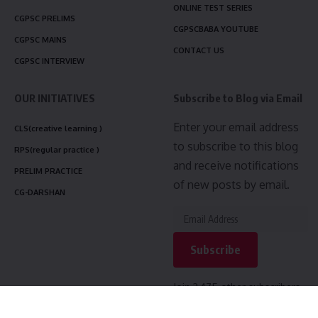
ONLINE TEST SERIES
CGPSC PRELIMS
CGPSCBABA YOUTUBE
CGPSC MAINS
CONTACT US
CGPSC INTERVIEW
OUR INITIATIVES
Subscribe to Blog via Email
Enter your email address
CLS(creative learning )
to subscribe to this blog
RPS(regular practice )
and receive notifications
PRELIM PRACTICE
of new posts by email.
CG-DARSHAN
Subscribe
Join 3,475 other subscribers