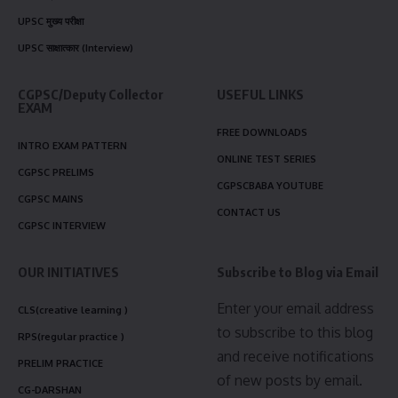
UPSC मुख्य परीक्षा
UPSC साक्षात्कार (Interview)
CGPSC/Deputy Collector
USEFUL LINKS
EXAM
FREE DOWNLOADS
INTRO EXAM PATTERN
ONLINE TEST SERIES
CGPSC PRELIMS
CGPSCBABA YOUTUBE
CGPSC MAINS
CONTACT US
CGPSC INTERVIEW
OUR INITIATIVES
Subscribe to Blog via Email
Enter your email address
CLS(creative learning )
to subscribe to this blog
RPS(regular practice )
and receive notifications
PRELIM PRACTICE
of new posts by email.
CG-DARSHAN