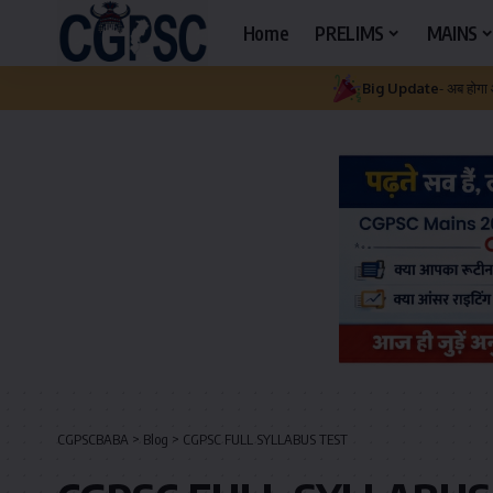
Home
PRELIMS
MAINS
Big Update
- अब होगा
CGPSCBABA
>
Blog
>
CGPSC FULL SYLLABUS TEST