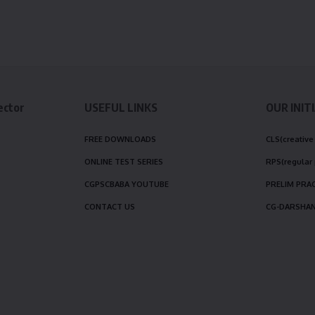
ector
USEFUL LINKS
OUR INIT
FREE DOWNLOADS
CLS(creative
ONLINE TEST SERIES
RPS(regular 
CGPSCBABA YOUTUBE
PRELIM PRA
CONTACT US
CG-DARSHA