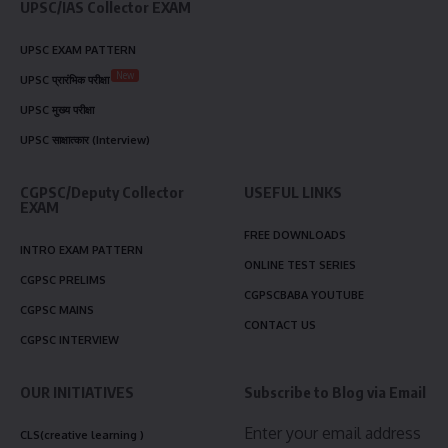
UPSC/IAS Collector EXAM
UPSC EXAM PATTERN
New
UPSC प्रारंभिक परीक्षा
UPSC मुख्य परीक्षा
UPSC साक्षात्कार (Interview)
CGPSC/Deputy Collector
USEFUL LINKS
EXAM
FREE DOWNLOADS
INTRO EXAM PATTERN
ONLINE TEST SERIES
CGPSC PRELIMS
CGPSCBABA YOUTUBE
CGPSC MAINS
CONTACT US
CGPSC INTERVIEW
OUR INITIATIVES
Subscribe to Blog via Email
Enter your email address
CLS(creative learning )