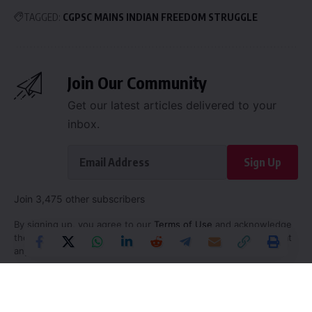
TAGGED:
CGPSC MAINS INDIAN FREEDOM STRUGGLE
Join Our Community
Get our latest articles delivered to your
inbox.
Sign Up
Join 3,475 other subscribers
By signing up, you agree to our
Terms of Use
and acknowledge
the data practices in our
Privacy Policy
. You may unsubscribe at
any time.