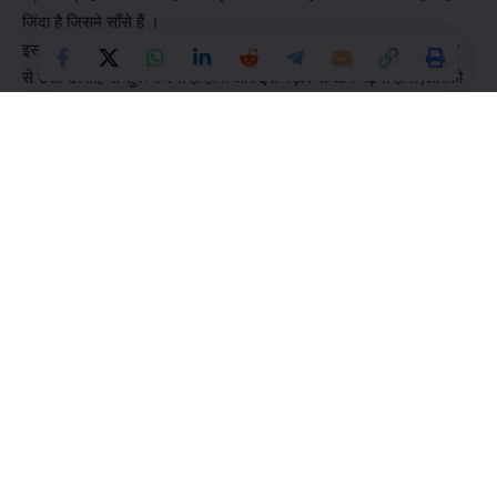
जिंदा है जिसमे साँसे हैं ।
इसलिए चाहे आप सफल हुए हो या असफल आपको अगले मंजिल की तैयारी फिर
से उसी उत्साह से शुरू करनी ही होगी और इस पड़ाव से आगे बढ़ना होगा ,आपको
अपनी असीम ऊर्जा को पहचानना होगा ,आपको छोटी-मोटी परेशानियों के जाल को
तोड़ना होगा ,आपको स्वयं पर विश्वास रखकर आगे बढ़ना होगा ।
आपके अंदर की असली शक्ति को देखें इस नायाब हकीकत मे जिसने दिखा दिया
की -“
असंभव भी संभव है “
इस संसार में कुछ ऐसे भी लोग हुए है जिन्होंने अपनी असीम इच्छाशक्ति से ऐसे
कामो को अंजाम दिया जो की औरो के लिए असंभव थे। ऐसे ही एक शख्स थे
“Karoly Takacs”. Karoly, Hungarian Army में काम करते थे। शेष
विडियो मे देखें –