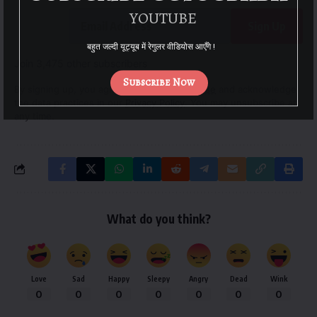
YOUTUBE
Sign Up
बहुत जल्दी यूट्यूब में रेगुलर वीडियोस आएँगे !
Join 3,475 other subscribers
Subscribe Now
By signing up, you agree to our
Terms of Use
and acknowledge
the data practices in our
Privacy Policy
. You may unsubscribe at
any time.
What do you think?
Love
Sad
Happy
Sleepy
Angry
Dead
Wink
0
0
0
0
0
0
0