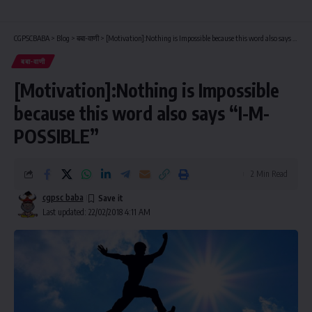
CGPSCBABA
>
Blog
>
बबा-वाणी
>
[Motivation]:Nothing is Impossible because this word also says “I-M-POSSIBLE”
बबा-वाणी
[Motivation]:Nothing is Impossible
because this word also says “I-M-
POSSIBLE”
2 Min Read
cgpsc baba
Last updated: 22/02/2018 4:11 AM