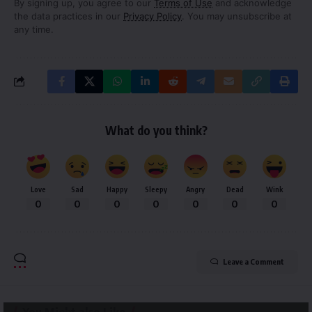
By signing up, you agree to our
Terms of Use
and acknowledge
the data practices in our
Privacy Policy
. You may unsubscribe at
any time.
What do you think?
Love
Sad
Happy
Sleepy
Angry
Dead
Wink
0
0
0
0
0
0
0
Leave a Comment