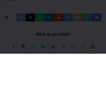
What do you think?
Love
Sad
Happy
Sleepy
Angry
Dead
Wink
0
0
0
0
0
0
0
Leave a Comment
UPSC/IAS Collector EXAM