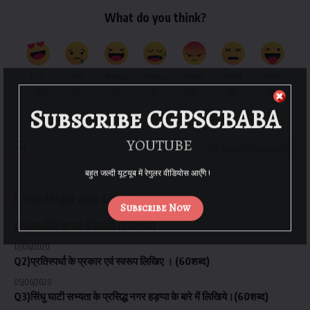
What do you think?
Love
Sad
Happy
Sleepy
Angry
Dead
Wink
0
0
0
0
0
0
0
Subscribe CGPSCBABA
YOUTUBE
Leave a Comment
बहुत जल्दी यूट्यूब में रेगुलर वीडियोस आएँगे !
You Might also Like
Subscribe Now
Q1)अथर्ववेद के बारे में लिखये।(30शब्द)
12/06/2020
Q2)प्रतिस्पर्धा के प्रकार एवं स्वरूप लिखिए । (60शब्द)
05/06/2020
Q3)सिंधु घाटी सभ्यता के प्रसिद्ध नगर हड़प्पा के बारे में लिखिये।(60शब्द)