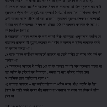
भारतीय समाज में व्यवस्था और संगठन की दृष्टि से प्राचीन काल से ही श्रम
विभाजन का महत्व रहा है सामाजिक जीवन की व्यवस्था को जिस प्रकार चार वर्ण(
ब्राह्मण,क्षत्रिय, वैश्य ,शूद्र), चार पुरुषार्थ (धर्म,अर्थ,काम,मोक्ष) में विभक्त किया है
उसी प्रकार संपूर्ण जीवन को चार आश्रम( ब्रह्मचर्य, गृहस्थ,वानप्रस्थ, सन्यास)
में बांटा गया है सामान्यतः जीवन को औसत 100 वर्ष मानकर प्रत्येक के लिए 25
वर्ष निर्धारित किया है।
1) ब्रह्मचारी आश्रम जीवन के सभी संयमो जैसे- पवित्रता, अनुशासन, कर्तव्य एवं
नैतिकता,आचरण की शुद्धता,सदाचार तथा योग के माध्यम से श्रेष्ठ नागरिक बनने
का प्रयास करता था ।
2) गृहस्थाश्रम सर्वाधिक महत्वपूर्ण आश्रम था इसमें व्यक्ति तप त्याग और कर्म का
प्रतीक था।
3) वानप्रस्थ आश्रम में व्यक्ति 50 वर्ष के पश्चात वन की ओर प्रस्थान करता था
यहां व्यक्ति के इंद्रियों पर नियंत्रण , समता का भाव, पवित्र जीवन तथा
अध्यात्मिक ज्ञान प्राप्ति का महत्व था
4) सन्यास आश्रम – यहां व्यक्ति जीवन के अंतिम लक्ष्य ‘मोक्ष’ प्राप्ति के लिए
ईश्वर के प्रति अपने प्राणों मोह माया तथा भावनाओं का त्याग कर ईश्वर में लीन
होता था
clik here for all question