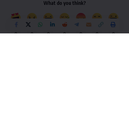
What do you think?
Love
Sad
Happy
Sleepy
Angry
Dead
Wink
0
0
0
0
0
0
0
Leave a Comment
UPSC/IAS Collector EXAM
UPSC EXAM PATTERN
New
UPSC प्रारंभिक परीक्षा
UPSC मुख्य परीक्षा
UPSC साक्षात्कार (Interview)