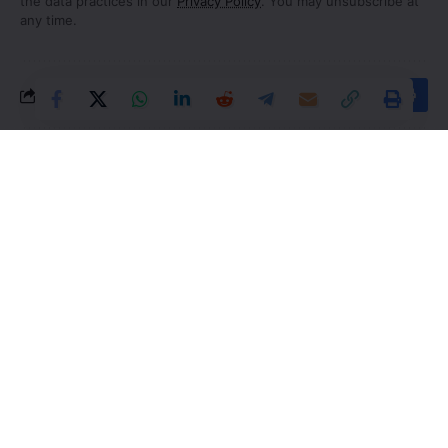
the data practices in our
Privacy Policy
. You may unsubscribe at
any time.
What do you think?
Love
Sad
Happy
Sleepy
Angry
Dead
Wink
0
0
0
0
0
0
0
Leave a Comment