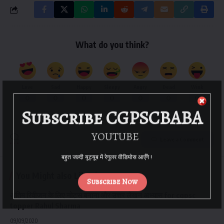
What do you think?
Love
Sad
Happy
Sleepy
Angry
Dead
Wink
0
0
0
0
0
0
0
Subscribe CGPSCBABA
YOUTUBE
Leave a Comment
बहुत जल्दी यूट्यूब में रेगुलर वीडियोस आएँगे !
You Might also Like
Subscribe Now
अंतिम रिवीजन के लिए नोट्स बनाना और उत्तर लेखन अभ्यास for cgpsc
topper Rahul Sharma
09/09/2020