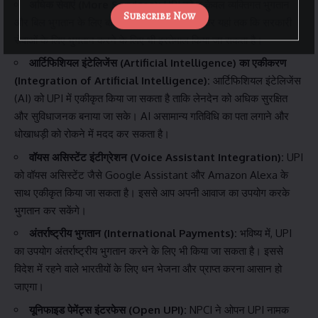
अधिक सेवाएं (More Services):
UPI को न केवल व्यक्तिगत भुगतान
Subscribe Now
और बिल भुगतान के लिए बल्कि निवेश, बीमा खरीदने और यहां तक कि सरकारी
सेवाओं के लिए भुगतान करने के लिए भी इस्तेमाल किया जा सकता है।
आर्टिफिशियल इंटेलिजेंस (Artificial Intelligence) का एकीकरण
(Integration of Artificial Intelligence):
आर्टिफिशियल इंटेलिजेंस
(AI) को UPI में एकीकृत किया जा सकता है ताकि लेनदेन को अधिक सुरक्षित
और सुविधाजनक बनाया जा सके। AI असामान्य गतिविधि का पता लगाने और
धोखाधड़ी को रोकने में मदद कर सकता है।
वॉयस असिस्टेंट इंटीग्रेशन (Voice Assistant Integration):
UPI
को वॉयस असिस्टेंट जैसे Google Assistant और Amazon Alexa के
साथ एकीकृत किया जा सकता है। इससे आप अपनी आवाज का उपयोग करके
भुगतान कर सकेंगे।
अंतर्राष्ट्रीय भुगतान (International Payments):
भविष्य में, UPI
का उपयोग अंतर्राष्ट्रीय भुगतान करने के लिए भी किया जा सकता है। इससे
विदेश में रहने वाले भारतीयों के लिए धन भेजना और प्राप्त करना आसान हो
जाएगा।
यूनिफाइड पेमेंट्स इंटरफेस (Open UPI):
NPCI ने ओपन UPI नामक