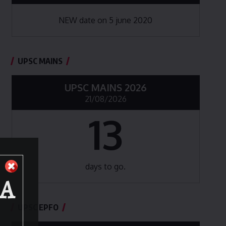
NEW date on 5 june 2020
UPSC MAINS
UPSC MAINS 2026
21/08/2026
13
days to go.
BA
UPSC EPFO