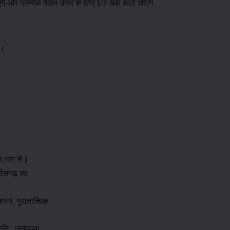
ंगे और प्रत्येक गलत उत्तर के लिए 1/3 अंक काटे जाएंगे
 ।
स भाग से
)
त्तीसगढ़ का
णना, पुरातात्विक
्कृति , जनऊला,