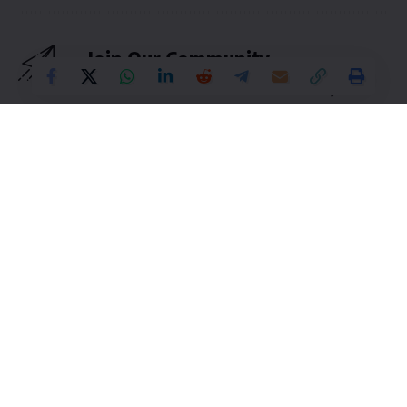
Join Our Community
Get our latest articles delivered to your
inbox.
Sign Up
Join 3,475 other subscribers
By signing up, you agree to our
Terms of Use
and acknowledge
the data practices in our
Privacy Policy
. You may unsubscribe at
any time.