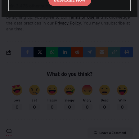
Subscribe Now
Join 3,475 other subscribers
By signing up, you agree to our
Terms of Use
and acknowledge
the data practices in our
Privacy Policy
. You may unsubscribe at
any time.
What do you think?
Love
Sad
Happy
Sleepy
Angry
Dead
Wink
0
0
0
0
0
0
0
Leave a Comment