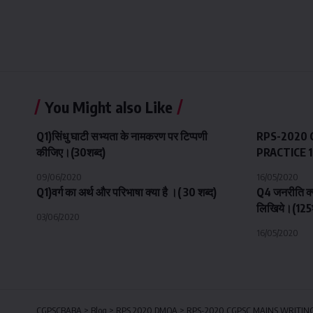
You Might also Like
Q1)सिंधु घाटी सभ्यता के नामकरण पर टिप्पणी
RPS-2020 
कीजिए।(30शब्द)
PRACTICE 
09/06/2020
16/05/2020
Q1)वर्ग का अर्थ और परिभाषा क्या है ।( 30 शब्द)
Q4 जनरीति क्य
लिखिये।(125श
03/06/2020
16/05/2020
CGPSCBABA
>
Blog
>
RPS 2020 DMQA
>
RPS-2020 CGPSC MAINS WRITIN