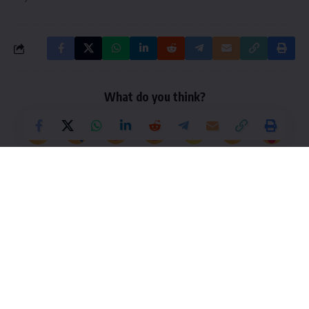
What do you think?
Love
Sad
Happy
Sleepy
Angry
Dead
Wink
0
0
0
0
0
0
0
Leave a Comment
UPSC/IAS Collector EXAM