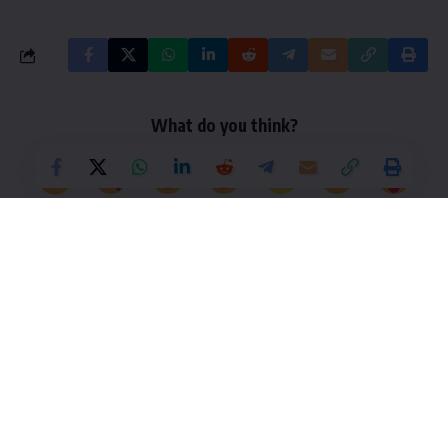
What do you think?
Love
Sad
Happy
Sleepy
Angry
Dead
Wink
0
0
0
0
0
0
0
Leave a Comment
UPSC/IAS Collector EXAM