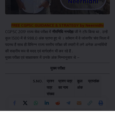
FREE CGPSC GUIDANCE & STRATEGY by Neernidhi
CGPSC 2019 राज्य सेवा परीक्षा में
नीरनिधि ननदेहा
जी ने टॉप किया था . उन्हें
कुल 1500 में से 988.0 अंक प्राप्त हुए थे । वर्तमान में वे जांजगीर चंपा जिला में
पदस्थ हैं साथ ही विभिन्न राज्य स्तरीय परीक्षा की तयारी में लगे अनेक अभ्यर्थियों
की सक्रीय रूप से मदद एवं मार्गदर्शन भी कर रहे हैं .
मुख्य परीक्षा एवं साक्षात्कार में उनके अंक निम्नानुसार थे –
मुख्य परीक्षा
S.NO.
प्रश्न
प्रश्न पत्र
कुल
प्राप्तांक
पत्र
का नाम
अंक
संख्या
1.
I
भाषा
200
132
2.
II
निबंध
200
127