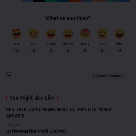
What do you think?
Love
Sad
Happy
Sleepy
Angry
Dead
Wink
0
0
0
0
0
0
0
Leave a Comment
You Might also Like
RPS-2020 CGPSC MAINS WRITING PRACTICE 19 MAY
ANSWER
21/05/2020
Q1 स्थितप्रज्ञ किसे कहते है।(30शब्द)