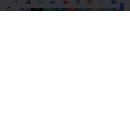
What do you think?
Love
Sad
Happy
Sleepy
Angry
Dead
Wink
0
0
0
0
0
0
0
Leave a Comment
UPSC/IAS Collector EXAM
UPSC EXAM PATTERN