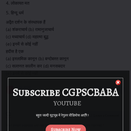
लोकायत मत
हिन्दू धर्म
अद्वैत दर्शन के संस्थापक हैं
(a) शंकराचार्य (b) रामानुजाचार्य
(c) मध्वाचार्य (d) महात्मा बुद्ध
(e) इनमें से कोई नहीं
हदीस है एक
(a) इस्लामिक कानून (b) बन्दोबस्त कानून
(c) सल्तनत कालीन कर (d) मनसबदार
(e) इनमें से कोई नहीं
Subscribe CGPSCBABA
1
2
3
Next Page
YOUTUBE
बहुत जल्दी यूट्यूब में रेगुलर वीडियोस आएँगे !
Leave a Comment
Your email address will not be published.
Required fields are marked
*
Subscribe Now