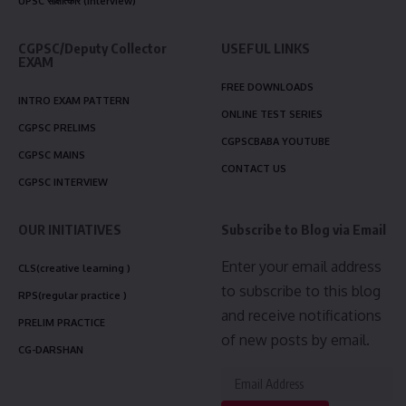
UPSC साक्षात्कार (Interview)
CGPSC/Deputy Collector
USEFUL LINKS
EXAM
FREE DOWNLOADS
INTRO EXAM PATTERN
ONLINE TEST SERIES
CGPSC PRELIMS
CGPSCBABA YOUTUBE
CGPSC MAINS
CONTACT US
CGPSC INTERVIEW
OUR INITIATIVES
Subscribe to Blog via Email
Enter your email address
CLS(creative learning )
to subscribe to this blog
RPS(regular practice )
and receive notifications
PRELIM PRACTICE
of new posts by email.
CG-DARSHAN