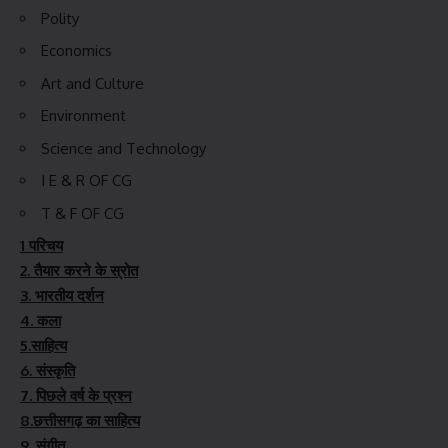
Polity
Economics
Art and Culture
Environment
Science and Technology
I E & R OF CG
T & F OF CG
1 परिचय
2. तैयार करने के स्रोत
3. भारतीय दर्शन
4. कला
5.साहित्य
6. संस्कृति
7. पिछले वर्ष के प्रश्न
8.छत्तीसगढ़ का साहित्य
9. संगीत