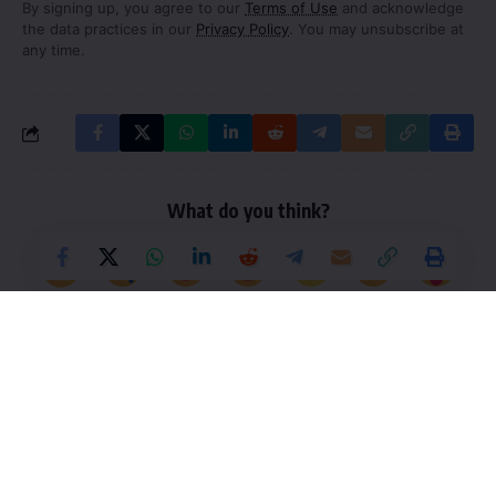
By signing up, you agree to our
Terms of Use
and acknowledge
the data practices in our
Privacy Policy
. You may unsubscribe at
any time.
What do you think?
Love
Sad
Happy
Sleepy
Angry
Dead
Wink
0
0
0
0
0
0
0
Leave a Comment