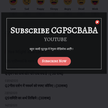
Love
Sad
Happy
Sleepy
Angry
Dead
Wink
0
0
0
0
0
0
0
Subscribe CGPSCBABA
Leave a Comment
YOUTUBE
बहुत जल्दी यूट्यूब में रेगुलर वीडियोस आएँगे !
You Might also Like
Subscribe Now
Q3) प्रतिस्पर्धा के महत्व व सीमायें बताएं (100शब्द)
05/06/2020
Q1)वर्ग का अर्थ और परिभाषा क्या है ।( 30 शब्द)
03/06/2020
Q2गीता दर्शन में स्वधर्म को स्पष्ट कीजिए।(30शब्द)
23/05/2020
Q5समिति का अर्थ लिखिये।(30शब्द)
14/05/2020