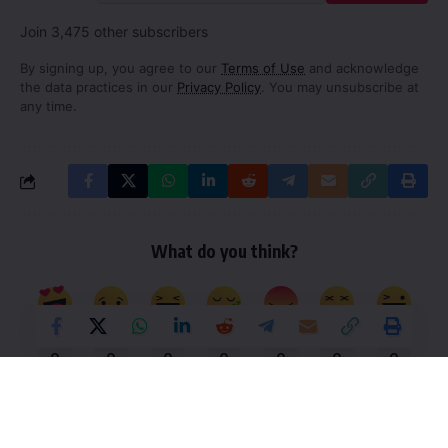
Join 3,475 other subscribers
By signing up, you agree to our
Terms of Use
and acknowledge
the data practices in our
Privacy Policy
. You may unsubscribe at
any time.
What do you think?
Love
Sad
Happy
Sleepy
Angry
Dead
Wink
0
0
0
0
0
0
0
Leave a Comment